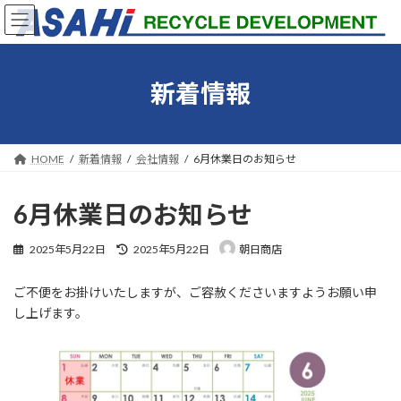
コ
ナ
ン
ビ
テ
ゲ
ン
ー
ツ
シ
新着情報
へ
ョ
ス
ン
キ
に
ッ
移
HOME
新着情報
会社情報
6月休業日のお知らせ
プ
動
6月休業日のお知らせ
最
2025年5月22日
2025年5月22日
朝日商店
終
更
ご不便をお掛けいたしますが、ご容赦くださいますようお願い申
新
日
し上げます。
時
: